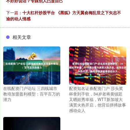
不好好说话？专踩别人凸显自己
下一篇：
十大杠杆炒股平台 《黑狐》方天翼俞梅乱世之下矢志不
渝的动人情感
相关文章
在线配资门户论坛 三四线城市
配资知名证券配资门户 莎头奖
教培加盟盈利模型：百平百万的
杯拿到手软，34岁老将黄镇廷
潜力
又晒娃秀幸福，WTT新加坡大
满贯火热开启，他背后拼搏故事
感动众人