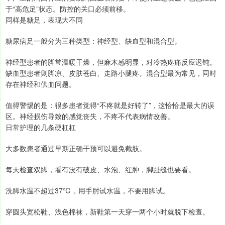
于“高危足”状态。防控的关口必须前移。
同样是糖足，表现大不同
糖尿病足一般分为三种类型：神经型、缺血型和混合型。
神经型患者的脚常温暖干燥，但麻木感明显，对冷热疼痛反应迟钝。
缺血型患者则脚凉、皮肤苍白、走路小腿疼。混合型最为常见，同时
存在神经和供血问题。
值得警惕的是：很多患者觉得“不疼就是好转了”，这恰恰是最大的误
区。神经损伤导致的感觉丧失，不疼不代表病情改善。
日常护理的几条硬杠杠
大多数患者通过早期正确干预可以避免截肢。
每天检查双脚，看有没有破皮、水泡、红肿，脚趾缝也要看。
洗脚水温不超过37℃，用手肘试水温，不要用脚试。
穿圆头宽松鞋、浅色棉袜，新鞋第一天穿一两个小时就脱下检查。