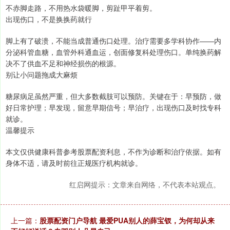
不赤脚走路，不用热水袋暖脚，剪趾甲平着剪。
出现伤口，不是换换药就行
脚上有了破溃，不能当成普通伤口处理。治疗需要多学科协作——内
分泌科管血糖，血管外科通血运，创面修复科处理伤口。单纯换药解
决不了供血不足和神经损伤的根源。
别让小问题拖成大麻烦
糖尿病足虽然严重，但大多数截肢可以预防。关键在于：早预防，做
好日常护理；早发现，留意早期信号；早治疗，出现伤口及时找专科
就诊。
温馨提示
本文仅供健康科普参考股票配资利息，不作为诊断和治疗依据。如有
身体不适，请及时前往正规医疗机构就诊。
红启网提示：文章来自网络，不代表本站观点。
上一篇：
股票配资门户导航 最爱PUA别人的薛宝钗，为何却从来