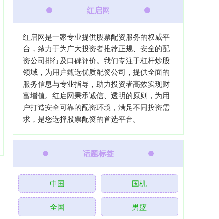
红启网
红启网是一家专业提供股票配资服务的权威平
台，致力于为广大投资者推荐正规、安全的配
资公司排行及口碑评价。我们专注于杠杆炒股
领域，为用户甄选优质配资公司，提供全面的
服务信息与专业指导，助力投资者高效实现财
富增值。红启网秉承诚信、透明的原则，为用
户打造安全可靠的配资环境，满足不同投资需
求，是您选择股票配资的首选平台。
话题标签
中国
国机
全国
男篮