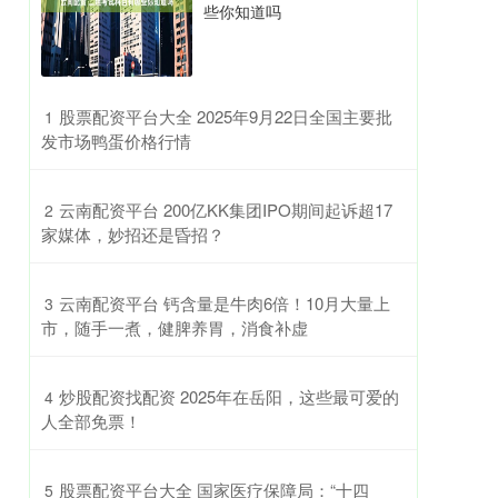
些你知道吗
​股票配资平台大全 2025年9月22日全国主要批
1
发市场鸭蛋价格行情
​云南配资平台 200亿KK集团IPO期间起诉超17
2
家媒体，妙招还是昏招？
​云南配资平台 钙含量是牛肉6倍！10月大量上
3
市，随手一煮，健脾养胃，消食补虚
​炒股配资找配资 2025年在岳阳，这些最可爱的
4
人全部免票！
​股票配资平台大全 国家医疗保障局：“十四
5