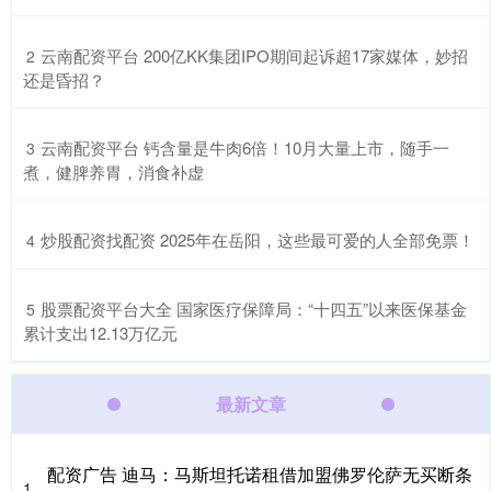
​云南配资平台 200亿KK集团IPO期间起诉超17家媒体，妙招
2
还是昏招？
​云南配资平台 钙含量是牛肉6倍！10月大量上市，随手一
3
煮，健脾养胃，消食补虚
​炒股配资找配资 2025年在岳阳，这些最可爱的人全部免票！
4
​股票配资平台大全 国家医疗保障局：“十四五”以来医保基金
5
累计支出12.13万亿元
最新文章
配资广告 迪马：马斯坦托诺租借加盟佛罗伦萨无买断条
1、